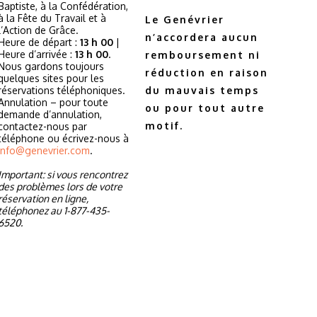
Baptiste, à la Confédération,
à la Fête du Travail et à
Le Genévrier
l’Action de Grâce.
n’accordera aucun
Heure de départ :
13 h 00
|
Heure d’arrivée :
13 h 00
.
remboursement ni
Nous gardons toujours
réduction en raison
quelques sites pour les
réservations téléphoniques.
du mauvais temps
Annulation – pour toute
ou pour tout autre
demande d’annulation,
motif.
contactez-nous par
téléphone ou écrivez-nous à
info@genevrier.com
.
Important: si vous rencontrez
des problèmes lors de votre
réservation en ligne,
téléphonez au 1-877-435-
6520.