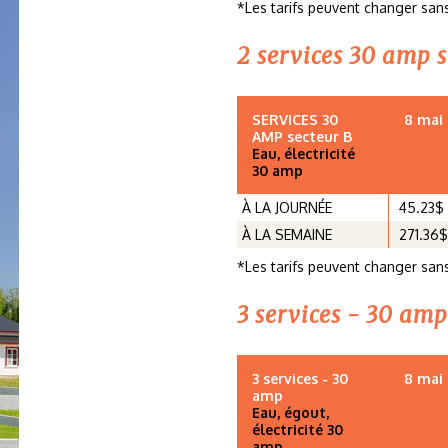
*Les tarifs peuvent changer sans
2 services 30 amp s
SERVICES 30
8 mai 
AMP secteur B
Eau, électricité
30 amp
À LA JOURNÉE
45.23$
À LA SEMAINE
271.36$
*Les tarifs peuvent changer sans
3 services - 30 amp
3 services - 30
8 mai 
amp
Eau, égout,
électricité 30
amp