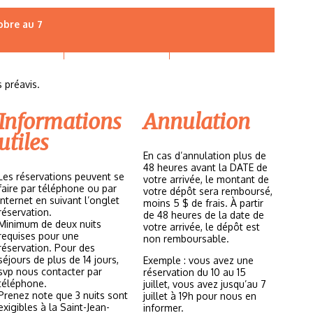
obre au 7
 préavis.
Informations
Annulation
utiles
En cas d’annulation plus de
48 heures avant la DATE de
Les réservations peuvent se
votre arrivée, le montant de
faire par téléphone ou par
votre dépôt sera remboursé,
Internet en suivant l’onglet
moins 5 $ de frais. À partir
réservation.
de 48 heures de la date de
Minimum de deux nuits
votre arrivée, le dépôt est
requises pour une
non remboursable.
réservation. Pour des
séjours de plus de 14 jours,
Exemple : vous avez une
svp nous contacter par
réservation du 10 au 15
téléphone.
juillet, vous avez jusqu’au 7
Prenez note que 3 nuits sont
juillet à 19h pour nous en
exigibles à la Saint-Jean-
informer.