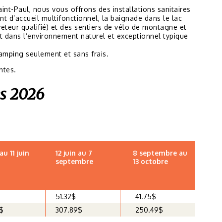
nt-Paul, nous vous offrons des installations sanitaires
nt d’accueil multifonctionnel, la baignade dans le lac
veteur qualifié) et des sentiers de vélo de montagne et
t dans l’environnement naturel et exceptionnel typique
amping seulement et sans frais.
ntes.
es 2026
au 11 juin
12 juin au 7
8 septembre au
septembre
13 octobre
51.32$
41.75$
$
307.89$
250.49$