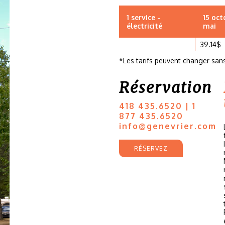
1 service -
15 oct
électricité
mai
39.14$
*Les tarifs peuvent changer sans
Réservation
418 435.6520 | 1
877 435.6520
info@genevrier.com
RÉSERVEZ