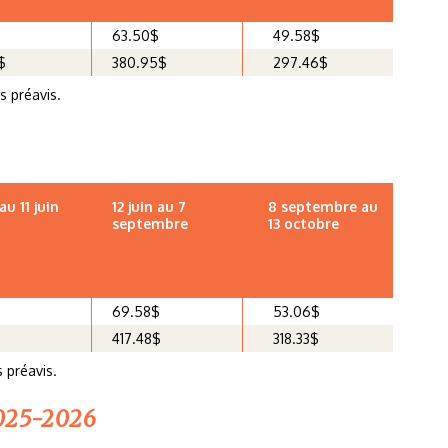
63.50$
49.58$
$
380.95$
297.46$
s préavis.
p
au 11 juin
12 juin au 7
8 septembre au
septembre
13 octobre
69.58$
53.06$
417.48$
318.33$
 préavis.
025-2026