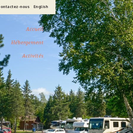
ontactez-nous
English
Activités
Accueil
Hébergement
Activités