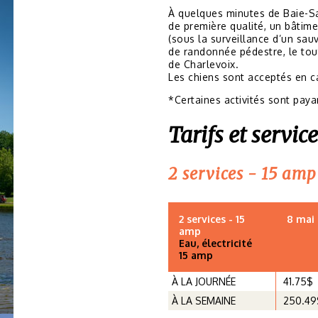
À quelques minutes de Baie-Sai
de première qualité, un bâtime
(sous la surveillance d’un sau
de randonnée pédestre, le tou
de Charlevoix.
Les chiens sont acceptés en c
*Certaines activités sont paya
Tarifs et servic
2 services - 15 amp
2 services - 15
8 mai 
amp
Eau, électricité
15 amp
À LA JOURNÉE
41.75$
À LA SEMAINE
250.49