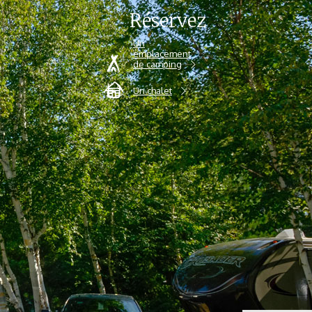
Réservez
Un
emplacement
de camping
Un chalet