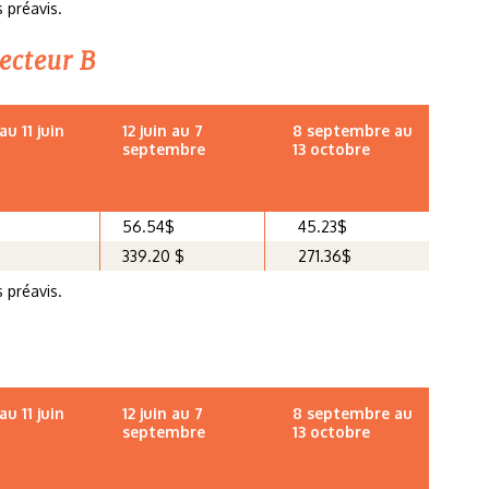
 préavis.
ecteur B
au 11 juin
12 juin au 7
8 septembre au
septembre
13 octobre
56.54$
45.23$
339.20 $
271.36$
 préavis.
au 11 juin
12 juin au 7
8 septembre au
septembre
13 octobre