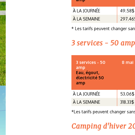
À LA JOURNÉE
49.58$
À LA SEMAINE
297.46
* Les tarifs peuvent changer san
3 services - 50 am
3 services - 50
8 mai 
amp
Eau, égout,
électricité 50
amp
À LA JOURNÉE
53.06$
À LA SEMAINE
318.33$
*Les tarifs peuvent changer sans
Camping d'hiver 2